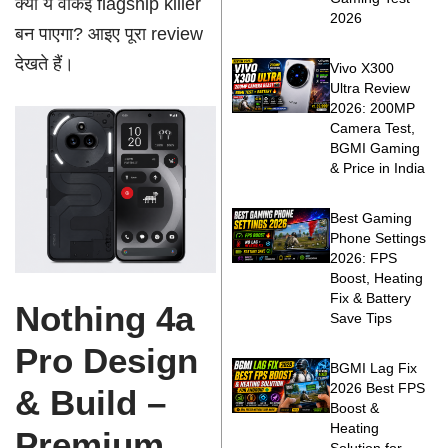
क्या ये वाकई flagship killer
2026
बन पाएगा? आइए पूरा review
देखते हैं।
Vivo X300
Ultra Review
2026: 200MP
Camera Test,
BGMI Gaming
& Price in India
Best Gaming
Phone Settings
2026: FPS
Boost, Heating
Fix & Battery
Nothing 4a
Save Tips
Pro Design
BGMI Lag Fix
2026 Best FPS
& Build –
Boost &
Heating
Premium