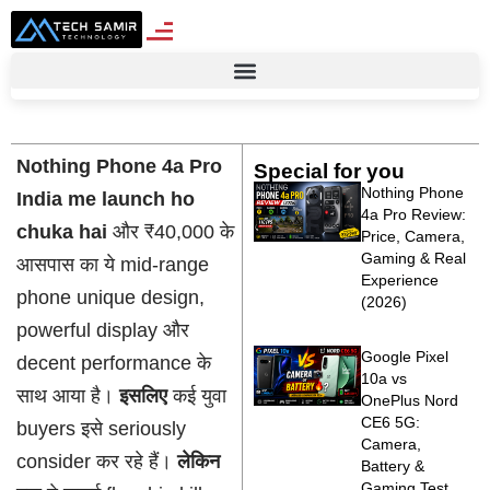
Nothing Phone 4a Pro
Special for you
Nothing Phone
India me launch ho
4a Pro Review:
chuka hai
और ₹40,000 के
Price, Camera,
Gaming & Real
आसपास का ये mid-range
Experience
phone unique design,
(2026)
powerful display और
Google Pixel
decent performance के
10a vs
साथ आया है।
इसलिए
कई युवा
OnePlus Nord
CE6 5G:
buyers इसे seriously
Camera,
consider कर रहे हैं।
लेकिन
Battery &
Gaming Test