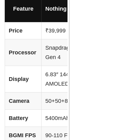
Feature
Nothing 4a Pro
OnePlus Nord
Price
₹39,999
₹35K+
Snapdragon 7
Snapdragon 7s
Processor
Gen 4
Gen 3
6.83″ 144Hz
Display
6.7″ 120Hz
AMOLED
Camera
50+50+8MP
50MP Dual
Battery
5400mAh 50W
5500mAh
BGMI FPS
90-110 FPS
80-90 FPS