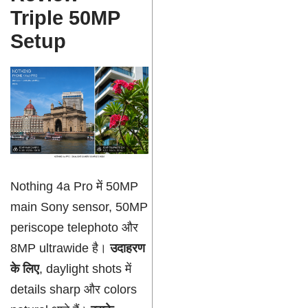
Triple 50MP
Setup
Nothing 4a Pro में 50MP
main Sony sensor, 50MP
periscope telephoto और
8MP ultrawide है।
उदाहरण
के लिए
, daylight shots में
details sharp और colors